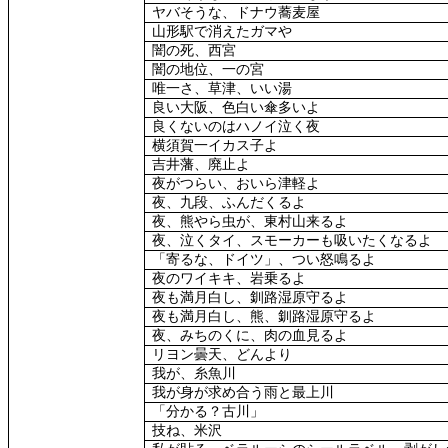
ヤバそうな、ドナウ蕎麦屋
山形駅で消えたガマや
闇の死、西宮
闇の地位、一の宮
唯一さ、草津、いい湯
良い大阪、色白い傘多いよ
良くないのはハノイ泣く夜
横須賀一イカス子よ
吉井藩、廃止よ
夜がつらい、おいら津軽よ
夜、九段、ふんだくるよ
夜、熊やら虫が、東村山来るよ
夜、泣くタイ、スモーカーも吸いたくなるよ
「寄るな、ドイツ」、つい怒鳴るよ
夜のワイキキ、岩乗るよ
夜も満月白し、釧路湿原守るよ
夜も満月白し、熊、釧路湿原守るよ
夜、みちのくに、肉の血見るよ
リヨン曇天、どんより
我が、糸魚川
我が身が求め合う雨と最上川
「分かる？古川」
技ね、米沢