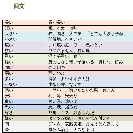
回文
長い
胃が長い
短い
短いイカ、地味
大きい
猫、鳴き、大モテ、「とても大きな子ね」
小さい
開催地、小さいか
広い
井戸広い庭、ワニ、色ひどい
狭い
ワニ居ません、狭い庭
重い
浮く芋重い、食う
軽い
身のこなし軽い子猫いる、貸しな、好み
強い
強い四つ
弱い
弱いわよ
多い
博多、多いオオタカは
少ない
少ない愛、なくす
高い
「高い！」買いたたいた鯛、買い方
安い
利、薄、安売り
良い
良い音、遠いよ
悪い
悪い蛾、居るわ
好き
旦那、キス、好きなんだ
嫌い
タイツが嫌い、おいら気が付いた
朝
デマさ、安藤美姫、月見うどん朝まで
昼
昼休み酒さ、ミスやる日