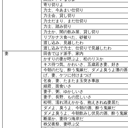
寄り切りよ
力士、今あまい仕切り
力士会、貸し切り
力士だまり、まだ仕切り
力士、踏み切り
力士か、闇の飲み屋、貸し切り
リブかナス食べた、砂被り
渡し込み、見越したわ
渡し込みで力士、仕切りで見越したわ
妻
田舎ではド派手、家内
かすりの妻が呼ぶよ、松のリスか
キス待つ気、かわいさ、五歳若き妻、好き
今朝のだな、酔う鬼嫁だ、ダメよ臭うよ灘の酒
げ、妻、ケツに付けまつげ
乞食、妻、たまたま玉突き事故
細君、面食いさ
妻子、粥、ゆかしいさ
妻子、長野、もの悲しいさ
松明、濡れ消えかかる、抱えきれぬ妻居た
ダメよ、臭うよ、今朝の酒、酔う鬼嫁だ
ダメよ臭うよ、今朝飲みし伏見の酒、酔う鬼嫁
断崖か、妻待つ海岸だ
秩父夜祭、妻呼ぶ父