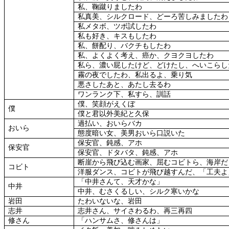
私、鞠蹴りましたわ
私真美、シルクロード、どーろ苦しみましたわ
私メタボ、ツボ試したわ
私も好き、キスもしたわ
私、餅配り、バクチもしたわ
私、よくよく考え、癌か、クヨクヨしたわ
私ら、濃い屁したけど、どけたし、へいこらし
霧の夜でしたわ、私出るよ、乗り気
悪さしたあと、あたし去るわ
ワンランク下、私すら、訓話
僕、笑顔がえくぼ
僕
僕と君以外美紀と久保
過払い、おいらバカ
おいら
態度暗い女、美男おいら口説いた
保安官、鈍感、アホ
保安官
保安官、ドタバタ、鈍感、アホ
断崖から飛び込む画家、屈むコビトら、海岸だ
コビト
洋服ダンス、コビトが飛び越すんだ、「工夫よ
「中井さんて、天才かな」
中井
中井、むさくるしい、シルク寒いかな
岩田
たわいないな、岩田
志井
志井さん、サイさわるわ、再三再四
修さん
「ハンサムさ、修さんは」