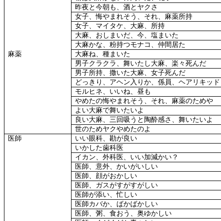
昨夜と今朝も、酒とヤクさ
女子、悔やまれそう、それ、麻薬所持
女子、マイタケ、大麻、所持
大麻、おしまいだ、今、塩まいた
大麻かな、粉持つモナコ、仲間居た
麻薬
大麻ね、種まいた
男子クラクラ、舞いたし大麻、楽々死んだ
男子所持、撒いた大麻、女子死んだ
どっきり、アヘン入りか、係員、ヘアリキッド
モルヒネ、いいね、昼も
やめたの悔やまれそう、それ、麻薬のためや
よい大麻で舞いたいよ
良い大麻、三回吸うと陶酔感さ、舞いたいよ
世のためヤクやめたのよ
医師
いい眼科、勘が良い
いかした歯科医
イカン、外科医、いい加減かい？
医師、意外、かいがいしい
医師、顔がおかしい
医師、ガスがすがすがしい
医師が添い、忙しい
医師カバか、ばかばかしい
医師、粥、食おう、奥ゆかしい