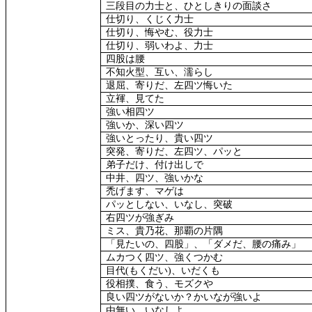
三段目の力士と、ひとしきりの面談さ
仕切り、くじく力士
仕切り、悔やむ、役力士
仕切り、弱いわよ、力士
四股は腰
不知火型、互い、濡らし
退屈、寄りだ、左四ツ悔いた
立褌、見てた
強い相四ツ
強いか、深い四ツ
強いとったり、貴い四ツ
突発、寄りだ、左四ツ、パッと
弟子だけ、付け出しで
中井、四ツ、強いかな
禿げます、マゲは
パッとしない、いなし、突破
右四ツが強ぎみ
ミス、貴乃花、那覇の片隅
「見たいの、四股」、「ダメだ、腰の痛み」
ムカつく四ツ、強くつかむ
目代
(
もくだい
)
、いだくも
役相撲、食う、モズクや
良い四ツがないか？かいなが強いよ
由無い、いなしよ