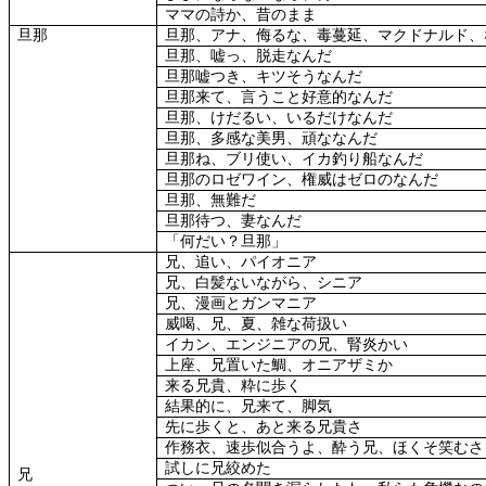
ママの詩か、昔のまま
旦那
旦那、アナ、侮るな、毒蔓延、マクドナルド、
旦那、嘘っ、脱走なんだ
旦那嘘つき、キツそうなんだ
旦那来て、言うこと好意的なんだ
旦那、けだるい、いるだけなんだ
旦那、多感な美男、頑ななんだ
旦那ね、ブリ使い、イカ釣り船なんだ
旦那のロゼワイン、権威はゼロのなんだ
旦那、無難だ
旦那待つ、妻なんだ
「何だい？旦那」
兄、追い、パイオニア
兄、白髪ないながら、シニア
兄、漫画とガンマニア
威喝、兄、夏、雑な荷扱い
イカン、エンジニアの兄、腎炎かい
上座、兄置いた鯛、オニアザミか
来る兄貴、粋に歩く
結果的に、兄来て、脚気
先に歩くと、あと来る兄貴さ
作務衣、速歩似合うよ、酔う兄、ほくそ笑むさ
試しに兄絞めた
兄