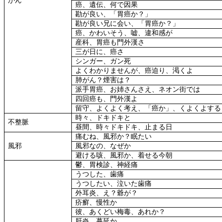
がん
癌、遺伝、何で因果
勘が良い、「胃癌か？」
勘が良い兄に会い、「胃癌か？」
癌、かわいそう、嘘、違和感が
産科、胃癌も門外漢さ
三が日に、癌さ
シンガー、ガン死
よくわかりませんが、癌迫り、渇くよ
肺がん？煙害は？
派手胃癌、お姉さんさえ、ネオン街では
四回癌も、門外漢よ
留守、よくよく考え、「癌か」、くよくよする
時々、ドキドキと
不整脈
昼間、時々ドキドキ、止まる日
痛むね、風邪か？眠たい
風邪
風邪なの、なぜか
避ける咳、風邪か、着せる今朝
鬱、胃検診、神経痛
うつした、歯痛
うつしたい、泣いた歯痛
外耳炎、え？爺が？
疥癬、慢性か
彼、あくどい梅毒、あれか？
肝炎、蔓延か