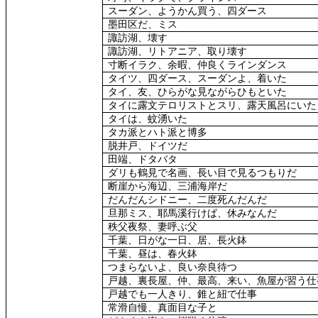
スーダン、ようかん買う、四ダース
墨田区だ、ミス
諏訪湖、壊す
諏訪湖、リトアニア、取り壊す
寸断イラク、余暇、仲良くラインダンス
タイツ、四ダース、スーダンよ、着いた
タイ、友、ひらがな見ながらひもといた
タイに露文テロリストとスリ、露天風呂にいた
タイは、蚊湧いた
タカ派とハト派と博多
脱井戸、ドイツだ
田端、ドタバタ
ダリも鶴見で名画、長い目で見るつもりだ
断崖から海辺、三浦海岸だ
だんだんシドニー、二度死んだんだ
旦那ミス、耶馬溪行けば、休みなんだ
秩父夜祭、妻呼ぶ父
千葉、日がな一日、居、長火鉢
千葉、昼は、春火鉢
つまらないよ、良い奈良待つ
戸越、裏長屋、仲、最高、来い、魚屋が習う仕
戸越でも一人きり、錐と紐で仕事
常滑自慢、真面目な子と