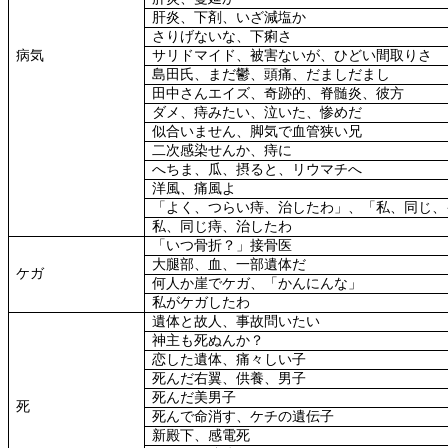
肝炎、下剤、いざ減塩か
さりげないな、下痢さ
病気
サリドマイド、被害ないが、ひどい間取りさ
島田氏、まだ鬱、頭痛、だましだまし
田中さんエイズ、奇跡的、脊髄炎、彼方
ダメ、痔みたい、泣いた、惨めだ
似合いません、脚気で血管狭い兄
二次感染せんか、痔に
へちま、瓜、摂ると、リウマチへ
洋風、痛風よ
「よく、つらい痔、治したわ」、「私、同じ、
私、同じ痔、治したわ
「いつ骨折？」接骨医
大腿部、血、一部遺体だ
ケガ
何人か崖でケガ、「かんにんな」
私がケガしたわ
遺体と故人、事故問いたい
神主も死ぬんか？
恋した遺体、痛々しい子
死んだ右翼、供養、男子
死んだ美男子
死
死んで命消す、ケチの遺伝子
新殿下、感電死