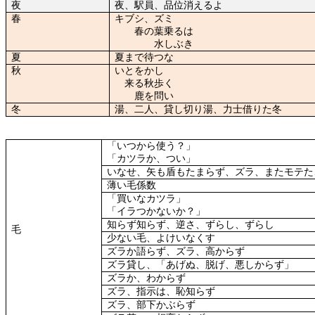
夜
夜、駅員、品位消えるよ
春
キブシ、ズミ
春の葉乗るは
水しぶき
夏
夏まで待つな
秋
いとをかし
来る秋歩く
鹿を問い
冬
湯、二人、貸し切り湯、力士借りた冬
「いつから使う？」
「カツラか、つい」
いなせ、矢も盾もたまらず、ズラ、またモテた
薄い毛係数
「買いなカツラ」
「イラつかないか？」
知らず知らず、逆さ、ずらし、ずらし
毛
少ない毛、よけいなくす
ズラか語らず、ズラ、高からず
ズラ貸し、「あげぬ、脱げ、悪しからず」
ズラか、わからず
ズラ、指示は、恥知らず
ズラ、部下かぶらず