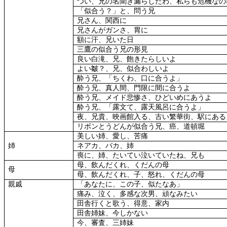
つい、兄の名聞き漏らしたわ、私らも危機なの
「似合う？」と、問う兄
兄さん、関西に
兄さんがガンさ、胃に
額に汗、兄いた日
三鷹の似合う兄の形見
良い白滝、兄、飽きたらしいよ
よい皺？、兄、似合わしいよ
酔う兄、「ちくわ、口に合うよ」
酔う兄、真人間、門限に間に合うよ
酔う兄、メイド悲惨さ、ひどいめにあうよ
酔う兄、「露文て、露天風呂に合うよ」
夜、兄貴、映画館入る、古い繁華街、駅にある
リボンとうどんが似合う兄、癌、道頓堀
美しい姉、愛し、苦痛
姉
ネアカ、バカ、姉
喪に、姉、たいてい泣いていたね、兄も
母、飲んだくれ、くだんの母
母
母、飲んだくれ、子、怒れ、くだんの母
親戚
「あなたに、この子、似たなあ」
痛み、泣く、多感な次男、頑なみたい
田舎行くと歌う、得意、家内
田舎姉妹、今しかない
今、審査、三姉妹