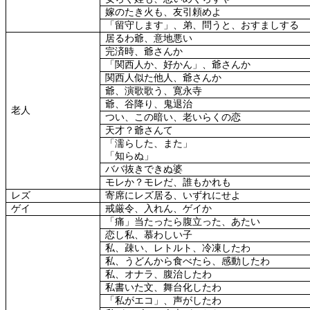
嫁のたき火も、友引頼めよ
「留守します」、弟、問うと、おすましする
居るわ爺、意地悪い
完済時、爺さんか
「関西人か、好かん」、爺さんか
関西人似た他人、爺さんか
爺、演歌歌う、寛永寺
爺、谷降り、鬼退治
老人
つい、この暗い、老いらくの恋
天才？爺さんて
「濡らした、また」
「知らぬ」
ババ抜きできぬ婆
モレか？モレだ、誰もかれも
レズ
寄席にレズ居る、いずれにせよ
ゲイ
戒厳令、入れん、ゲイか
「痛」当たったら腹立った、あたい
恋し私、慕わしい子
私、疎い、レトルト、冷凍したわ
私、うどんから食べたら、感動したわ
私、オナラ、腹治したわ
私書いた文、舞台化したわ
「私がエコ」、声がしたわ