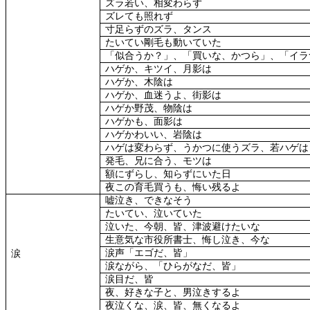
ズラ若い、相変わらず
ズレても照れず
寸足らずのズラ、タンス
たいてい剛毛も動いていた
「似合うか？」、「買いな、かつら」、「イラ
ハゲか、キツイ、月影は
ハゲか、木陰は
ハゲか、血迷うよ、街影は
ハゲか野茂、物陰は
ハゲかも、面影は
ハゲかわいい、岩陰は
ハゲは変わらず、うかつに使うズラ、若ハゲは
発毛、兄に合う、モツは
額にずらし、知らずにいた日
夜この育毛買うも、悔い残るよ
嘘泣き、できなそう
たいてい、泣いていた
泣いた、今朝、皆、津波避けたいな
生意気な市役所書士、悔し泣き、今な
涙声「エゴだ、皆」
涙
涙ながら、「ひらがなだ、皆」
涙目だ、皆
夜、好きな子と、男泣きするよ
夜泣くな、涙、皆、無くなるよ