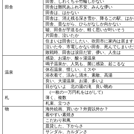
田舎、しわくちゃ竹輪しかない
田舎
田舎は難民あふれ不安、みんな儚い
田舎は、はかない
田舎は、消え残る深き雪か、降るこの駅、はか
田舎、昔ながら、ひらがなしか向かない
嘘、田舎が芋送るか、軽く思いが叶いそう
片田舎、泣いたか
住まいは田舎にしたい、吹田市に家内は居ます
泣いた今、市電しかない田舎、死んでしまいた
敗戦時、田舎は涙目だ皆、儚い、人生は
感染、お湯か、酸ヶ湯温泉
鳴子温泉か、人気も、菌に感染、起こるな
休石温泉、惜しい、ミスや
温泉
浴衣着て、涼みし清水、素敵、高湯
良い、大湯温泉、お湯、多いよ
目がないよ 北の湯の滝 良い眺め
(
一枚の一万円札をはがして
)
札
薄く、複数
札束、立つさ
物
海外絵画、買いか？外貨以外か？
着やすい素焼き
こだわり和凧
皿貸した、下からさ
サンダル、カルダンさ