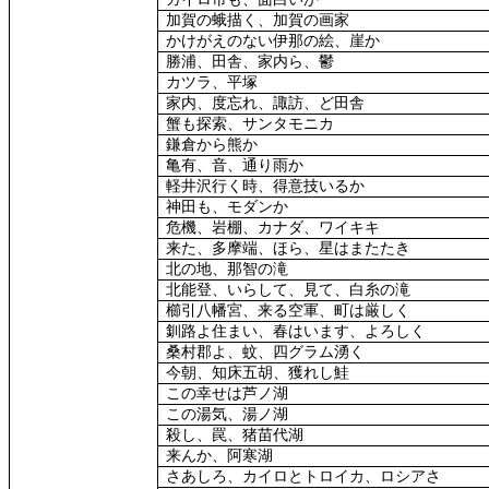
加賀の蛾描く、加賀の画家
かけがえのない伊那の絵、崖か
勝浦、田舎、家内ら、鬱
カツラ、平塚
家内、度忘れ、諏訪、ど田舎
蟹も探索、サンタモニカ
鎌倉から熊か
亀有、音、通り雨か
軽井沢行く時、得意技いるか
神田も、モダンか
危機、岩棚、カナダ、ワイキキ
来た、多摩端、ほら、星はまたたき
北の地、那智の滝
北能登、いらして、見て、白糸の滝
櫛引八幡宮、来る空軍、町は厳しく
釧路よ住まい、春はいます、よろしく
桑村郡よ、蚊、四グラム湧く
今朝、知床五胡、獲れし鮭
この幸せは芦ノ湖
この湯気、湯ノ湖
殺し、罠、猪苗代湖
来んか、阿寒湖
さあしろ、カイロとトロイカ、ロシアさ