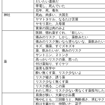
だいたい遺体だ
帯電し、死んでいた
厄年、死、毒矢
神社
死ぬ、肉多い、大国主
ヤマトタケル、なるたけ苫屋
ヤモリ居た、入母屋
黄泉の国は肉のみよ
医師、惚れ薬すぐれ、「欲しい」
痛みのリスク、しかし、薬飲みたい
痛みのリスク無いなら塗らないな、薬飲みたい
キズ、傷薬、すぐズキズキ
薬、飲みたいが、痛みのリスク
サントニン、２トンさ
高っかいリスクの薬、怒った
薬
付け薬知り、すぐケツ
薬害も医学や
酔い無くす薬、リスク少ないよ
リスク嘘さ、誘う薬
リスク少なく無くす薬
リスク残る、この薬
わたし用と、リスク少ない害なくす薬投与した
肩身が狭い、大麻せがみ鷹
悔やむとも、三回吸うと、陶酔感さ、求むヤク
粉は大麻かな、仲間いた、花子