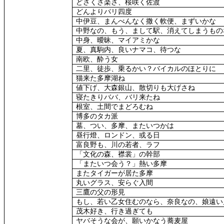
どさくさ楽さ、桜咲く佐渡
どんよりパリ四度
中伊豆、まんべんなく撒く軟便、まずいかな
中野なの、もう、まして駅、消えてしまうもの
中身、曖昧、マイアミかな
夏、真駒内、良いナマコ、待つな
南欧、酔う女
二里、徒歩、乗るかい？バイカルのほとりに
猫来た多摩湖ね
値下げ、大森銀山、散切りも大げさね
寝たきりババ、バリ来たね
根室、土間でまどろむね
博多のタカ派
墓、つい、多摩、またいつかは
昼行燈、ロンドン、或る日
富良野も、川の若者、ラフ
「文化の森、襟裳」の幹部
「またいつ会う？」熱い多摩
またタイガーが居た多摩
丸いグラス、安らぐ入間
三鷹の父の形見
もし、若い乙女住むのなら、奈良なの、娘遠い
茂木好き、行き過ぎても
ヤバそうな会が、願いかなう蕎麦屋