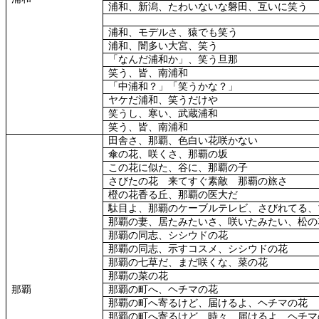
浦和、新潟、たわいないな磐田、互いに笑う
浦和、モデルさ、猿でも笑う
浦和、闇多い大宮、笑う
「なんだ浦和か」、笑う旦那
笑う、皆、南浦和
「中浦和？」「笑うかな？」
ヤケだ浦和、笑うだけや
笑うし、寒い、武蔵浦和
笑う、皆、南浦和
田舎さ、那覇、色白い花咲かない
傘の花、咲くさ、那覇の坂
この花に似た、谷に、那覇の子
さびたの花 来てすぐ素敵 那覇の旅さ
橙の花香る丘、那覇の医大だ
駄目よ、那覇のケーブルテレビ、さびれてる、
那覇の妻、居たみたいさ、咲いたみたい、松の
那覇の同志、シシウドの花
那覇の同志、示すコスメ、シシウドの花
那覇の七草だ、まだ咲くな、菜の花
那覇の菜の花
那覇
那覇の町へ、ヘチマの花
那覇の町へ寄るけど、届けるよ、ヘチマの花
那覇の町へ寄るけど、時々、届けるよ、ヘチマ