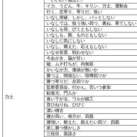
「いいの？物言い」
イカ、うどん、牛、キリン、力士、運動会
行く、左寄り、寄りだ、低い
いなし突破、しかし、パッとしない
いなしては、狙う強い四つ、裏ね、果てしない
いなしも得、びくともしない
いなしも、殿、ものともしない
いなしに気にしない
いなし、燃えた、応えもしない
いなせ若貴、戦わせない
今あがき、脇が甘い
嘘、ムチ打ちが、内無双
かいなが力、価値が無いか
勝つよ、関係ない、喧嘩四ツか
勝つ寄りだ、左四ツか
監察委員会、行かん、言いつ参加
勧進元、門人か
力士
食い下がる、ワルが細工
首ひねりね、ひびく
濃い稽古
腰が高い、相方が、四股
腰強い、耐えた、鍛えたい四ツ、四股
差し勝つ懐かしさ
三段目、面談さ