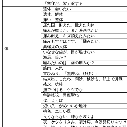
「留守だ、皆」涙する
遺体、会いたい
遺体、解体
痛い、整体
居た国、耐えた、鍛えた肉体
痛みが癒えた、また映画見たい
痛み耐え、キズ消えたみたい
痛みもすぐほぐす、「揉みたい」
異端児の人体
体
いなせな歯が、目が離せない
海馬、倍か？
噛みたいのは、歯の痛みか？
筋肉、人気
首ひねり、「無理ね、ひびく」
結果出ましたわ、問診、検診も、私まで脚気
残念、捻挫
撫でつける、ケツでな
年齢軽視、胃痙攣ね
僕、えくぼ
短い爪、がめついか地味
桃色、エロい腿
良くならない、肺なら泣くよ
夜、ケツをりきみ、裂け痔、今朝見切りをつけ