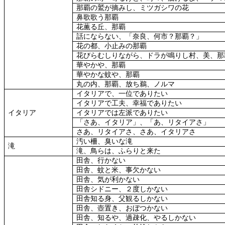
那覇の鷲が摘みし、ミツガシワの花
鼻歌歌う那覇
花薫る丘、那覇
話にならない、「奈良、何市？那覇？」
花の都、小止みの那覇
花びらむしりながら、ドラが鳴りし村、美、那
華やかや、那覇
華やかな蚊や、那覇
丸の内、那覇、放ち鵜、ノルマ
イタリアで、一位でありたい
イタリアで工夫、幸福でありたい
イタリア
イタリアでは左派でありたい
「さあ、イタリア」、「あ、リタイアさ」
さあ、リタイアさ、さあ、イタリアさ
汚い柵、臭いな滝
滝
滝、鳥らは、ふらりと来た
田舎、行かない
田舎、蚊と米、事欠かない
田舎、気が利かない
田舎シドニー、２度しかない
田舎知る身、父観るしかない
田舎、壺置き、おぼつかない
田舎、知るや、過疎化、やるしかない