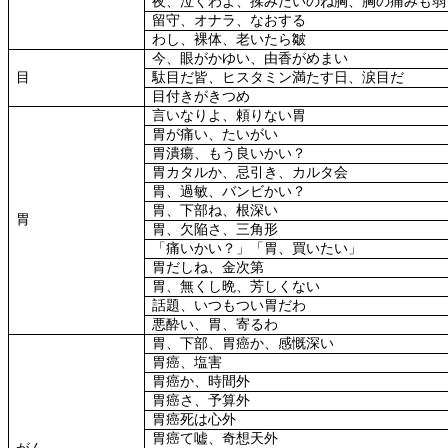
夜、泣くわよ、揉みたいのね胸、胸の痛みも弱
留守、オナラ、なおする
わし、裸体、老いたら皺
今、眼がかゆい、由香がめまい
目
駄目だ皆、ヒスタミン満たす日、涙目だ
目付きがきつめ
言いなりよ、頼りない胃
胃が痛い、たいがい
胃潰瘍、もう良いかい？
胃カタルか、忌引き、カルタ会
胃、過敏、バンビかい？
胃、下部ね、根深い
胃
胃、欠陥さ、三角形
「痛いかい？」「胃、買いたい」
胃だしね、金次第
胃、無くし晩、芳しくない
話題、いつもつい胃だわ
悪酔い、胃、寄るわ
胃、下部、胃癌か、感慨深い
胃癌、塩害
胃癌か、時間外
胃癌さ、予算外
胃癌死は心外
胃癌て嘘、奇想天外