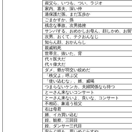
叔父ら、いつも、つい、ラジオ
家内、寡夫、深い仲
過保護だ孫、まだ五歩か
ごまかすか、孫
残念な事故、次男捻挫
サンバする、おめかしお母ん、顔しかめ、お留
次男、おくて、テクおんなじ
知らん顔、おかんらし
親戚戦死
世帯主、抜いた、背
代々医大だ
代々偉大だ
ダメ、爺が羽交い絞めだ
「秩父よ」呼ぶ父
「使い込むな」、婿、威喝
つまらないケンカ、夫婦関係なら待つ
とーさん来ないコンサート
とーさん来ないよ、良いな、コンサート
不相応、象追う祖父
右は母君
婿、イカ買い込む
姪、観察、三回目
姪、ダンサー三代目
安らぐ姪も、思いめぐらすや