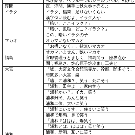
私が貼る、ベラルーシのシールラベル、剥がし
浮間
夜、浮間、勝手に鉄火巻き売るよ
イラク
イラク、稲荷、足りないくらい
漢字位い読むよ、イラク人か
「暗い、ここイラク？」
「暗い、孤独、どこ？イラク？」
この、暗いイラクの子
マカオ
オカマいないマカオ
「お構いなく」、欲無いマカオ
オカマいません、狭いマカオ
福島
官邸管理うとましく、福島問う、臨界点か
問う福島さ、炉心原子炉冷まし工夫と
大宮
「嘘、大宮文化会館限界か、幹部、闇多そう」
暗闇多い大宮、楽
「嘘、西浦和？」笑う、死にそう
「浦和、田舎よ」、家内笑う
「浦和かい？」イカ、笑う
浦和難民、みんな笑う
浦和二位、大いに笑う
「浦和にいます」、住まいに笑う
浦和で那覇、鼻で笑う
「浦和？ははは」母笑う
「浦和とは、ははは」母と笑う
浦和、新潟、互いに笑う
浦和