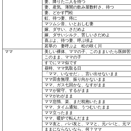
妻、降りた二人を待つ
妻、産気、薄闇の飲み屋数軒さ、待つ
妻、どかす門松
虹、待つ妻、痔に
マツムシ音、いとおしむ妻
嫁、ダサい、さだめよ
嫁、ダサいシルク、苦しいさだめよ
喜ぶよ、待つ妻、呼ぶ頃よ
若草の 妻呼ぶよ 松の咲く川
ママ
美しい裸体、ママの子、このままいたら医師苦
このまま、ママの子
すでにママ似です
昼時、ママ気取る日
「ママ、いなせだ」、言い出せないまま
ママ田舎無理、振り向かないまま
ママ、ガス七回かな、なすがまま
ママが留守、するがまま
ママがわがまま
ママ怠惰、楽、まだ枕抱いたまま
ママ、タイム通知、うつむいたまま
ママ立ったまま
ママ、暖炉で転んだまま
ママ友と、パパ友と、ママと、元パパと、元マ
ままにならないなら、何？ママ