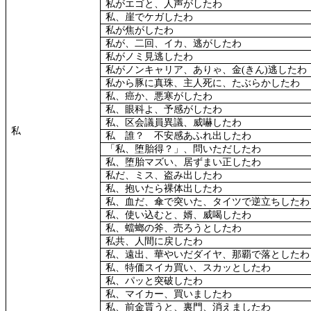
私がエゴと、人声がしたわ
私、崖でケガしたわ
私が焦がしたわ
私が、二回、イカ、逃がしたわ
私がノミ見逃したわ
私がノンキャリア、ありゃ、金
(
きん
)
逃したわ
私から豚に真珠、主人死に、たぶらかしたわ
私、癌か、悪寒がしたわ
私、眼科よ、予感がしたわ
私、区会議員異議、威嚇したわ
私
私 誰？ 不安感あふれ出したわ
「私、堕胎得？」、問いただしたわ
私、堕胎マズい、居ずまい正したわ
私だ、ミス、盗み出したわ
私、抱いたら裸体出したわ
私、血だ、傘で突いた、タイツで逆立ちしたわ
私、使い込むと、婿、威喝したわ
私、蟷螂の斧、売ろうとしたわ
私共、人間に戻したわ
私、遠出、華やいだダイヤ、那覇で落としたわ
私、特価スイカ買い、スカッとしたわ
私、パッと突破したわ
私、マイカー、買いましたわ
私、前金貰うと、裏門、消えましたわ