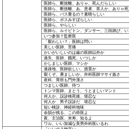
医師ら、断捨離、ありゃ、死んだらしい
医師ら、断捨離、あ、患者、茶人か、ありゃ死
医師ら、バス乗るの？素晴らしい
医師ら、ボスみすぼらしい
医師ら、やらしい
医師ら、ルイビトン、ダンサー、三段跳び、い
いつ参加？監察医
「厭わしい？」医師は問い
美しい医師、苦痛
かいがいしいのは歯の医師以外か
過失、医師、餓死、いつしか
かしましい医師、マシか
過疎地、医師欲しい、措置か
裂くぞ、勇ましいか、外科医師マサイ族さ
産科、胃癌も門外漢さ
つましい医師、待つ
トンマ医師、まとう、うとましいマント
何人か、誤診検死後、堪忍な
何人か 男子誤診だ 堪忍な
短い検診、神経科地味
余韻が残る、この癌医よ
夜、主治医、米寿、知るよ
ワル、いい加減な美男外科医いるわ