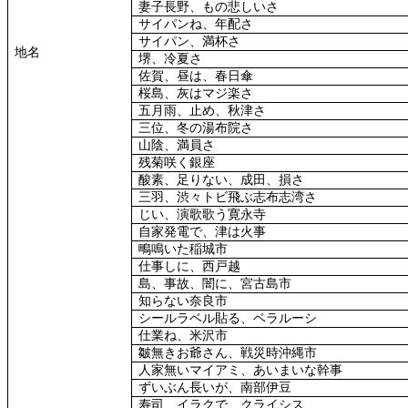
妻子長野、もの悲しいさ
サイパンね、年配さ
サイパン、満杯さ
地名
堺、冷夏さ
佐賀、昼は、春日傘
桜島、灰はマジ楽さ
五月雨、止め、秋津さ
三位、冬の湯布院さ
山陰、満員さ
残菊咲く銀座
酸素、足りない、成田、損さ
三羽、渋々トビ飛ぶ志布志湾さ
じい、演歌歌う寛永寺
自家発電で、津は火事
鴫鳴いた稲城市
仕事しに、西戸越
島、事故、闇に、宮古島市
知らない奈良市
シールラベル貼る、ベラルーシ
仕業ね、米沢市
皺無きお爺さん、戦災時沖縄市
人家無いマイアミ、あいまいな幹事
ずいぶん長いが、南部伊豆
寿司、イラクで、クライシス