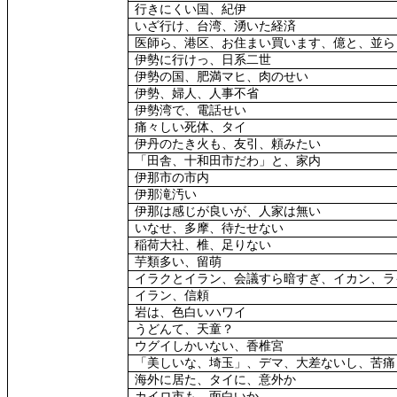
行きにくい国、紀伊
いざ行け、台湾、湧いた経済
医師ら、港区、お住まい買います、億と、並ら
伊勢に行けっ、日系二世
伊勢の国、肥満マヒ、肉のせい
伊勢、婦人、人事不省
伊勢湾で、電話せい
痛々しい死体、タイ
伊丹のたき火も、友引、頼みたい
「田舎、十和田市だわ」と、家内
伊那市の市内
伊那滝汚い
伊那は感じが良いが、人家は無い
いなせ、多摩、待たせない
稲荷大社、椎、足りない
芋類多い、留萌
イラクとイラン、会議すら暗すぎ、イカン、ラ
イラン、信頼
岩は、色白いハワイ
うどんて、天童？
ウグイしかいない、香椎宮
「美しいな、埼玉」、デマ、大差ないし、苦痛
海外に居た、タイに、意外か
カイロ市も、面白いか