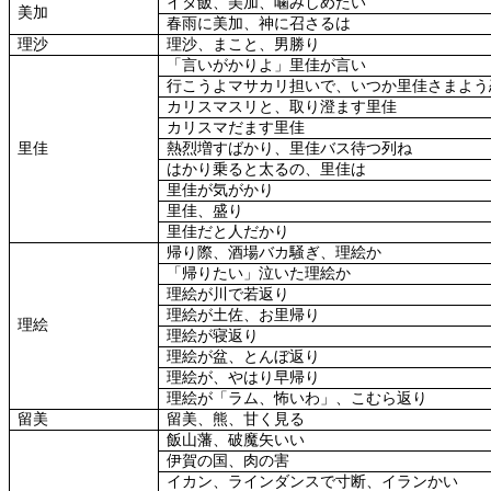
イタ飯、美加、噛みしめたい
美加
春雨に美加、神に召さるは
理沙
理沙、まこと、男勝り
「言いがかりよ」里佳が言い
行こうよマサカリ担いで、いつか里佳さまよう
カリスマスリと、取り澄ます里佳
カリスマだます里佳
里佳
熱烈増すばかり、里佳バス待つ列ね
はかり乗ると太るの、里佳は
里佳が気がかり
里佳、盛り
里佳だと人だかり
帰り際、酒場バカ騒ぎ、理絵か
「帰りたい」泣いた理絵か
理絵が川で若返り
理絵が土佐、お里帰り
理絵
理絵が寝返り
理絵が盆、とんぼ返り
理絵が、やはり早帰り
理絵が「ラム、怖いわ」、こむら返り
留美
留美、熊、甘く見る
飯山藩、破魔矢いい
伊賀の国、肉の害
イカン、ラインダンスで寸断、イランかい